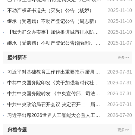
不动产权证书遗失（灭失）公告（杨娇）
2025-11-10
继承（受遗赠）不动产登记公告（周志新）
2025-11-10
【我为群众办实事】加快推进城市排水防涝项目 保障市民“脚下安全”
2025-11-10
继承（受遗赠）不动产登记公告(胥绍珍、李仕东)
2025-11-07
壁州新语
更多>>
习近平对基础教育工作作出重要指示强调 全面贯彻党的教育方针落实立德树人根本任务 不断开创基础教育高质量发展新局面 丁薛祥...
2026-07-31
中共中央国务院印发《关于加强新时代社会工作的意见》
2026-07-31
中共中央国务院转发 《中央宣传部、司法部关于开展法治宣传教育的第九个五年规划（2026—2030年）》
2026-07-31
中共中央政治局召开会议 决定召开二十届五中全会 分析研究当前经济形势和经济工作 中共中央总书记习近平主持会议
2026-07-31
习近平出席2026世界人工智能大会暨人工智能全球治理高级别会议开幕式并发表主旨讲话
2026-07-20
归档专题
更多>>